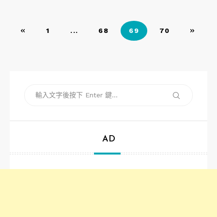
文
1
...
68
69
70
章
導
覽
搜
搜
尋
尋
關
鍵
字:
AD