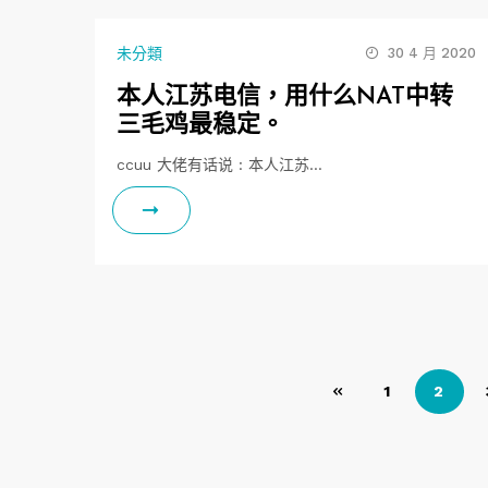
未分類
30 4 月 2020
本人江苏电信，用什么NAT中转
三毛鸡最稳定。
ccuu 大佬有话说 : 本人江苏…
文
1
2
章
導