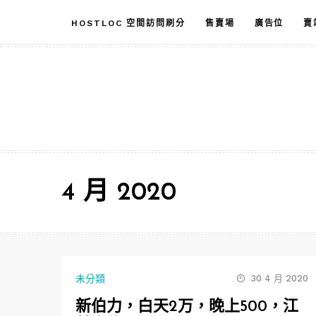
跳
HOSTLOC 空間訪問刷分
售賣場
廣告位
賣
至
主
要
內
容
4 月 2020
未分類
30 4 月 2020
新伯力，白天2万，晚上500，江