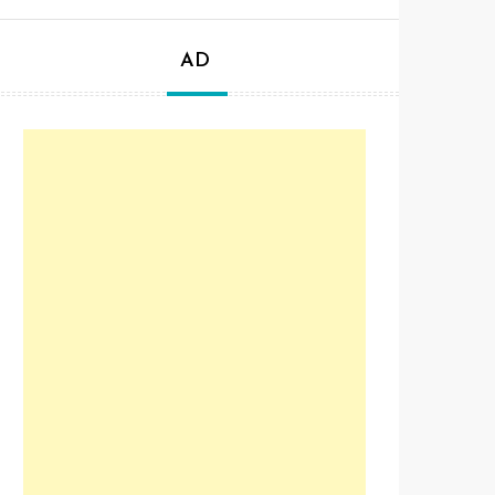
關
鍵
字:
AD