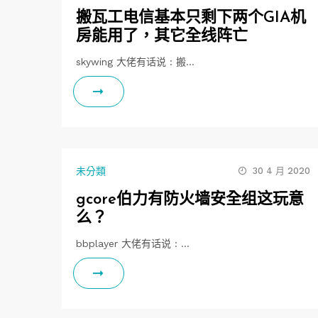
搬瓦工电信基本只剩下两个GIA机
房能用了，其它全线阵亡
skywing 大佬有话说 : 搬…
未分類
30 4 月 2020
gcore伯力有防火墙安全组这玩意
么？
bbplayer 大佬有话说 : …