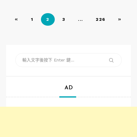
文
1
2
3
...
226
章
導
覽
搜
搜
尋
尋
關
鍵
字:
AD