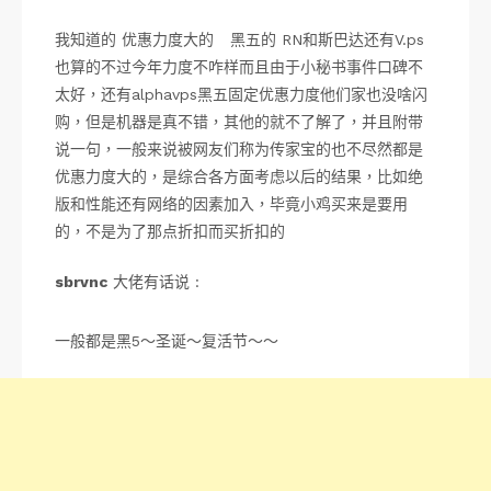
我知道的 优惠力度大的 黑五的 RN和斯巴达还有V.ps
也算的不过今年力度不咋样而且由于小秘书事件口碑不
太好，还有alphavps黑五固定优惠力度他们家也没啥闪
购，但是机器是真不错，其他的就不了解了，并且附带
说一句，一般来说被网友们称为传家宝的也不尽然都是
优惠力度大的，是综合各方面考虑以后的结果，比如绝
版和性能还有网络的因素加入，毕竟小鸡买来是要用
的，不是为了那点折扣而买折扣的
sbrvnc
大佬有话说 :
一般都是黑5～圣诞～复活节～～