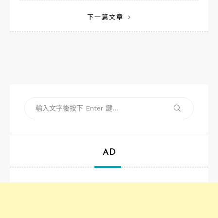
章
下一篇文章
導
覽
搜
搜
尋
尋
關
鍵
字:
AD