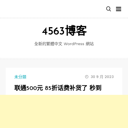
跳
至
主
要
4563博客
內
容
全新的繁體中文 WordPress 網站
未分類
30 9 月 2023
联通500元 85折话费补货了 秒到