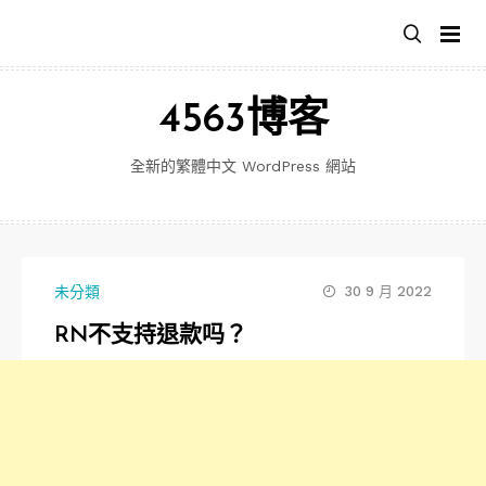
跳
至
主
要
4563博客
內
容
全新的繁體中文 WordPress 網站
未分類
30 9 月 2022
RN不支持退款吗？