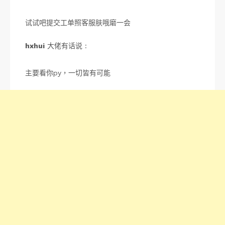
试试吧提交工单照客服肤哦磨一会
hxhui
大佬有话说 :
主要看你py，一切皆有可能