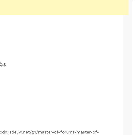
。
:$
livr.net/gh/master-of-forums/master-of-