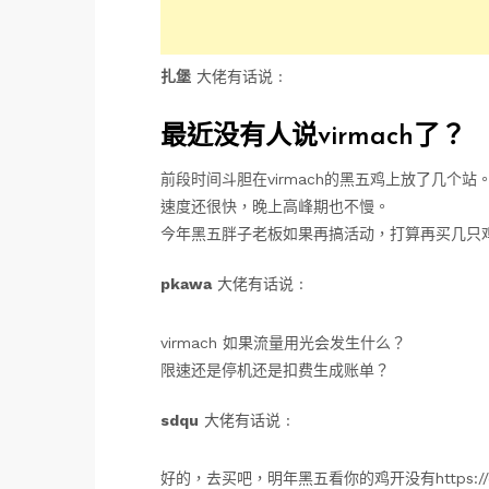
扎堡
大佬有话说 :
最近没有人说virmach了？
前段时间斗胆在virmach的黑五鸡上放了几个站
速度还很快，晚上高峰期也不慢。
今年黑五胖子老板如果再搞活动，打算再买几只鸡
pkawa
大佬有话说 :
virmach 如果流量用光会发生什么？
限速还是停机还是扣费生成账单？
sdqu
大佬有话说 :
好的，去买吧，明年黑五看你的鸡开没有https://cdn.jsde