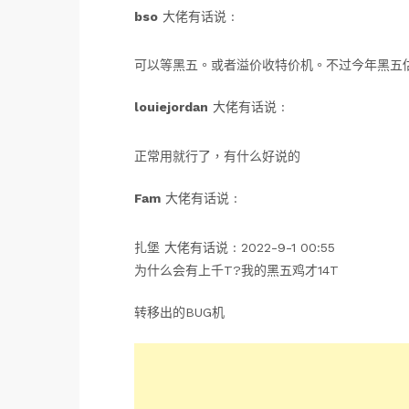
bso
大佬有话说 :
可以等黑五。或者溢价收特价机。不过今年黑五
louiejordan
大佬有话说 :
正常用就行了，有什么好说的
Fam
大佬有话说 :
扎堡 大佬有话说 : 2022-9-1 00:55
为什么会有上千T?我的黑五鸡才14T
转移出的BUG机