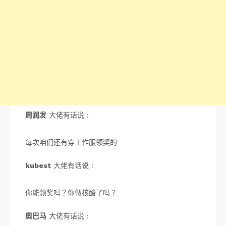
周润发
大佬有话说 :
每次咱们还有穿工作服领奖的
kubest
大佬有话说 :
你能领奖吗？你做核酸了吗？
奧巴马
大佬有话说 :