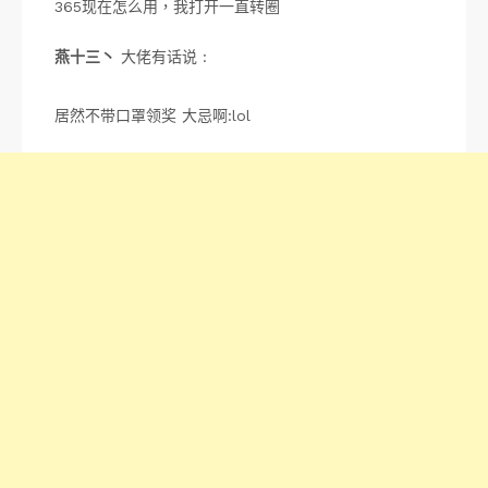
365现在怎么用，我打开一直转圈
燕十三丶
大佬有话说 :
居然不带口罩领奖 大忌啊:lol