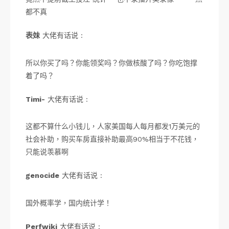
都不真
表妹
大佬有话说 :
所以你买了吗？你能领奖吗？你做核酸了吗？你吃饱撑
着了吗？
Timi-
大佬有话说 :
这都不算什么小钱儿，人家美国每人每月都发1万美元的
社会补助，购买车房直接补助最高90%相当于不花钱，
只能说羡慕啊
genocide
大佬有话说 :
国外概率学，国内统计学！
Perfwiki
大佬有话说 :