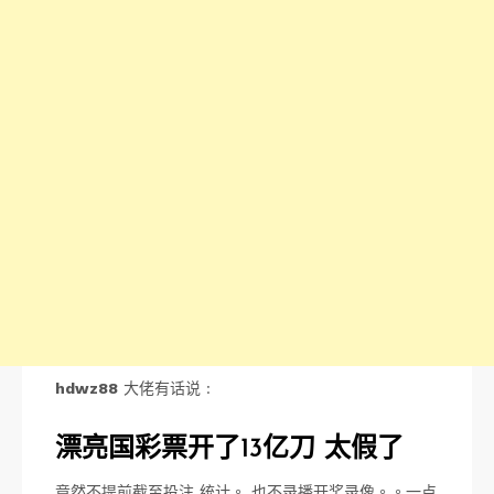
hdwz88
大佬有话说 :
漂亮国彩票开了13亿刀 太假了
竟然不提前截至投注 统计。 也不录播开奖录像。。一点