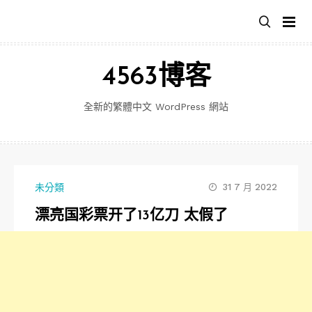
跳
至
主
要
4563博客
內
容
全新的繁體中文 WordPress 網站
未分類
31 7 月 2022
漂亮国彩票开了13亿刀 太假了