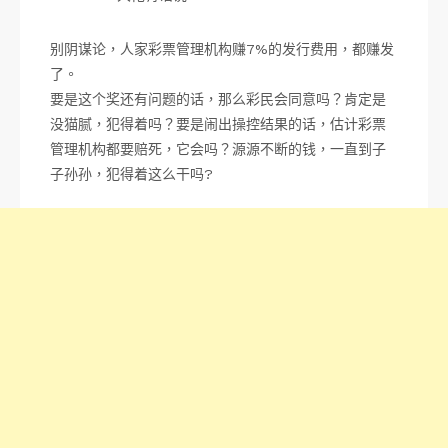
别阴谋论，人家彩票管理机构赚7%的发行费用，都赚发
了。
要是这个奖还有问题的话，那么彩民会同意吗？肯定是
没猫腻，犯得着吗？要是闹出操控结果的话，估计彩票
管理机构都要赔死，它会吗？源源不断的钱，一直到子
子孙孙，犯得着这么干吗?