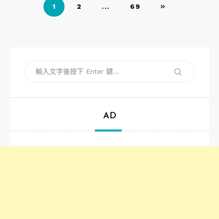
文
1
2
...
69
章
導
覽
搜
搜
尋
尋
關
鍵
字:
AD